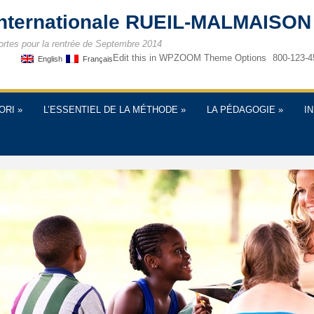
internationale RUEIL-MALMAISON
ortes pour la rentrée de Septembre 2014
Edit this in WPZOOM Theme Options
800-123-4
English
Français
ORI
»
L’ESSENTIEL DE LA MÉTHODE
»
LA PÉDAGOGIE
»
I