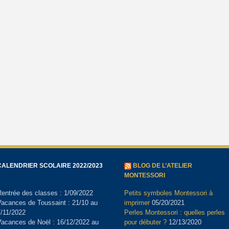
CALENDRIER SCOLAIRE 2022/2023
BLOG DE L’ATELIER
MONTESSORI
entrée des classes : 1/09/2022
Petits symboles Montessori à
acances de Toussaint : 21/10 au
imprimer
05/20/2021
/11/2022
Perles Montessori : quelles perles
acances de Noël : 16/12/2022 au
pour débuter ?
12/13/2020