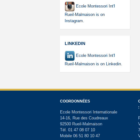
Ecole Montessori Int'l
Rueil-Malmaison is on
Instagram.
LINKEDIN
Ecole Montessori Int'l
Rueil-Malmaison is on Linkedin.
COORDONNÉES
:
Ecole Montessori Internationale
14-16, Rue des Coudreaux
R
92500 Rueil-Malmaison
V
Tél. 01 47 08 07 10
7
Mobile 06 51 80 10 47
V