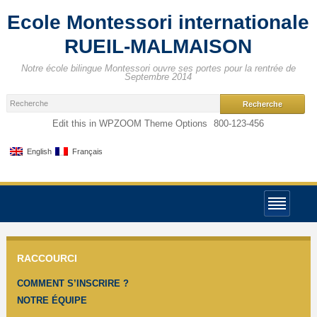
Ecole Montessori internationale
RUEIL-MALMAISON
Notre école bilingue Montessori ouvre ses portes pour la rentrée de
Septembre 2014
Edit this in WPZOOM Theme Options
800-123-456
English
Français
RACCOURCI
COMMENT S’INSCRIRE ?
NOTRE ÉQUIPE