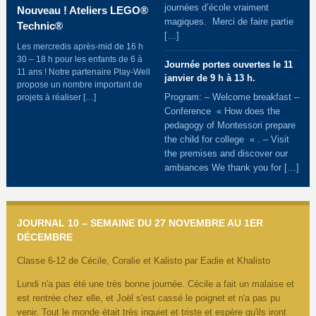
journées d’école vraiment
Nouveau ! Ateliers LEGO®
magiques. Merci de faire partie
Technic®
[…]
Les mercredis après-mid de 16 h
30 – 18 h pour les enfants de 6 à
Journée portes ouvertes le 11
11 ans ! Notre partenaire Play-Well
janvier de 9 h à 13 h.
propose un nombre important de
Program: – Welcome breakfast –
projets à réaliser […]
Conference « How does the
pedagogy of Montessori prepare
the child for college « . – Visit
the premises and discover our
ambiances We thank you for […]
JOURNAL 10 – SEMAINE DU 27 NOVEMBRE AU 1ER
DÉCEMBRE
Classe 6-12 de Cécile, Coralie et Kalisto par Eadie et Khalisto
Lundi n'a pas été une très bonne journée. Cécile a fait un malaise et
est rentrée chez elle, et Joël s'est cassé le poignet et n'a pas pu
venir. Tout le monde était très inquiet et triste et espère qu'ils iront