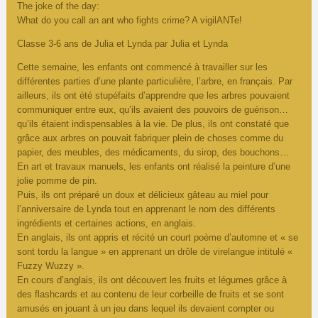
The joke of the day:
What do you call an ant who fights crime? A vigilANTe!
Classe 3-6 ans de Julia et Lynda par Julia et Lynda
Cette semaine, les enfants ont commencé à travailler sur les
différentes parties d’une plante particulière, l’arbre, en français. Par
ailleurs, ils ont été stupéfaits d’apprendre que les arbres pouvaient
communiquer entre eux, qu’ils avaient des pouvoirs de guérison…
qu’ils étaient indispensables à la vie. De plus, ils ont constaté que
grâce aux arbres on pouvait fabriquer plein de choses comme du
papier, des meubles, des médicaments, du sirop, des bouchons…
En art et travaux manuels, les enfants ont réalisé la peinture d’une
jolie pomme de pin.
Puis, ils ont préparé un doux et délicieux gâteau au miel pour
l’anniversaire de Lynda tout en apprenant le nom des différents
ingrédients et certaines actions, en anglais.
En anglais, ils ont appris et récité un court poème d’automne et « se
sont tordu la langue » en apprenant un drôle de virelangue intitulé «
Fuzzy Wuzzy ».
En cours d’anglais, ils ont découvert les fruits et légumes grâce à
des flashcards et au contenu de leur corbeille de fruits et se sont
amusés en jouant à un jeu dans lequel ils devaient compter ou