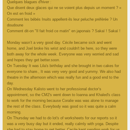
Quelques blagues d'hiver :
Que disent deux glaces qui ne se voient plus depuis un moment ? «
On est en froid »
Comment les bébés Inuits appellent-ils leur peluche préférée ? Un
doudoune
Comment dit-on "Il fait froid ce matin" en japonais ? Sakaï ! Sakaï !
Monday wasn’t a very good day. Cécile became sick and went
home, and Joel broke his wrist and couldn't be here, so they were
both away for the whole week. Everyone was very worried and sad
and hopes they get better.soon.
On Tuesday It was Lila's birthday and she brought in two cakes for
everyone to share., It was very very good and yummy. We also had
theatre in the afternoon which was really fun and a good end to the
day.
On Wednesday Kalisto went to her professional doctor’s
appointment, so the CM2's went down to Ioanna and Khaled's class
to work for the morning because Coralie was was alone to manage
the rest of the class. Everybody was good so it was quite a calm
morning.
On Thursday we had to do lot's of worksheets for our reports so it
was a very busy day but it ended, really calmly with yoga. Despite
she had to stay home to get better, Cecile kept sending work for us