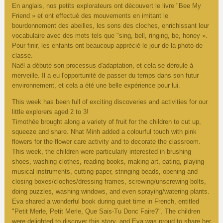
En anglais, nos petits explorateurs ont découvert le livre "Bee My
Friend » et ont effectué des mouvements en imitant le
bourdonnement des abeilles, les sons des cloches, enrichissant leur
vocabulaire avec des mots tels que "sing, bell, ringing, be, honey ».
Pour finir, les enfants ont beaucoup apprécié le jour de la photo de
classe.
Naël a débuté son processus d'adaptation, et cela se déroule à
merveille. Il a eu l'opportunité de passer du temps dans son futur
environnement, et cela a été une belle expérience pour lui.
This week has been full of exciting discoveries and activities for our
little explorers aged 2 to 3!
Timothée brought along a variety of fruit for the children to cut up,
squeeze and share. Nhat Minh added a colourful touch with pink
flowers for the flower care activity and to decorate the classroom.
This week, the children were particularly interested in brushing
shoes, washing clothes, reading books, making art, eating, playing
musical instruments, cutting paper, stringing beads, opening and
closing boxes/cloches/dressing frames, screwing/unscrewing bolts,
doing puzzles, washing windows, and even spraying/watering plants.
Eva shared a wonderful book during quiet time in French, entitled
"Petit Merle, Petit Merle, Que Sais-Tu Donc Faire?". The children
were delighted to discover this story, and Eva was proud to share her