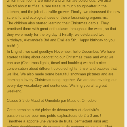
which mushrooms are edible and which are poisonous. We also
talked about truffles, a rare treasure much sought-after in the
kitchen, and the job of a truffle-grower. Finally, we discussed the new
scientific and ecological uses of these fascinating organisms.
The children also started learning their Christmas carols. They
practised them with great enthusiasm throughout the week, so that
they were ready for the big day :) Finally, we celebrated two
birthdays, Alexandre's 3rd and Emilie's 5th. Happy birthday to you
both! :)
In English, we said goodbye November, hello December. We have
started talking about decorating our Christmas trees and what we
can use (Christmas lights, tinsel and baubles) we had a nice
conversation about different coloured lights, tinsel and baubles that
we like. We also made some beautiful snowman pictures and are
learning a lovely Christmas song together. We are also revising our
every day vocabulary and sentences. Wishing you all a great
weekend.
Classe 2-3 de Maud et Omodele par Maud et Omodele
Cette semaine a été pleine de découvertes et d’activités
passionnantes pour nos petits explorateurs de 2 à 3 ans !
Timothée a apporté une variété de fruits, permettant ainsi aux
enfants devdécouper, de presser et de partager de ceux-ci. Nhat