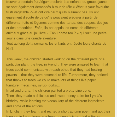
trouver un certain fruit/légume coloré. Les enfants du groupe jaune
se sont également demandés à tour de rôle « What is your favourite
fruit/ vegetable ?» et ont cité ceux qu’ils n’aiment pas. Ils ont
également discuté de ce qu’ils pouvaient préparer à partir de
différents fruits et légumes comme des tartes, des soupes, des jus
et des smoothies. Enfin, ils ont appris les noms de différents
animaux grâce au joli livre « Can I come too ? » qui suit une petite
souris dans une grande aventure.
Tout au long de la semaine, les enfants ont répété leurs chants de
Noël.
This week, the children started working on the different parts of a
particular plant, the tree, in French. They were amazed to learn that
trees could communicate with each other, that they had healing
powers... that they were essential to life. Furthermore, they noticed
that thanks to trees we could make lots of things like paper,
furniture, medicines, syrup, corks…
In art and crafts, the children painted a pretty pine cone.
Then, they made a delicious and sweet honey cake for Lynda’s
birthday while learning the vocabulary of the different ingredients
and some of the actions.
In English, they learnt and recited a short autumn poem and got their
tongues in knots learning a funny tongue twister titled « Fuzzy