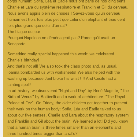
corps humain: Sofia, Léa et Eadie nous ont parlé de nos cinq sens,
Charlie et Lara du système respiratoire et Franklin et Gil du cerveau.
Nous avons appris plein de choses ! Savez-vous qu’un cerveau
humain est trois fois plus petit que celui d’un éléphant et trois cent
fois plus grand que celui d’un rat?
The blague du jour:
Pourquoi Napoleon ne déménageait pas? Parce qu’il avait un
Bonaparte
Something really special happened this week: we celebrated
Charlie’s birthday!
And that's not all! We also took the class photo and, as usual,
Ioanna bombarded us with worksheets! We also helped with the
washing up because Joel broke his wrist !!!! And Cécile had a
fainting spell!
In art history, we discovered "Night and Day" by René Magritte, "The
Birth of Venus" by Botticelli and a work of architecture: "The Royal
Palace of Fez". On Friday, the older children got together to present
their work on the human body: Sofia, Léa and Eadie talked to us
about our five senses, Charlie and Lara about the respiratory system
and Franklin and Gil about the brain. We learned a lot! Did you know
that a human brain is three times smaller than an elephant's and
three hundred times bigger than a rat's?