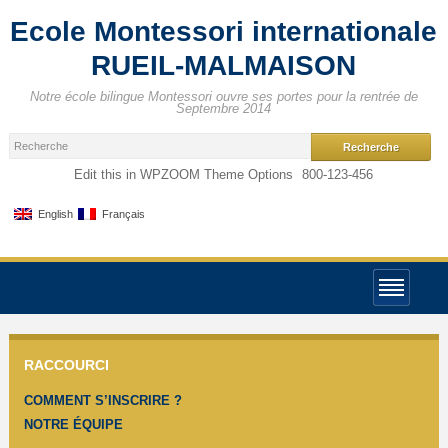
Ecole Montessori internationale
RUEIL-MALMAISON
Notre école bilingue Montessori ouvre ses portes pour la rentrée de
Septembre 2014
Edit this in WPZOOM Theme Options
800-123-456
English
Français
RACCOURCI
COMMENT S’INSCRIRE ?
NOTRE ÉQUIPE