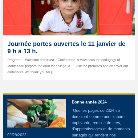
Journée portes ouvertes le 11 janvier de
9 h à 13 h.
Program: – Welcome breakfast – Conference « How does the pedagogy of
Montessori prepare the child for college « . – Visit the premises and discover our
ambiances We thank you for […]
Bonne année 2024
Que les pages de 2024 se
déroulent comme une histoire
captivante, remplie de rires,
d’apprentissages et de moments
09/28/2023
partagés qui rendent nos