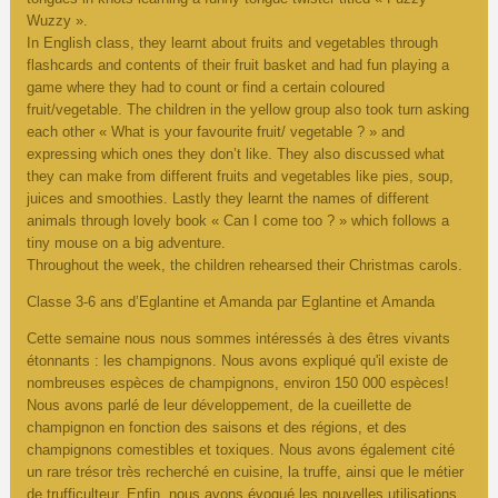
Wuzzy ».
In English class, they learnt about fruits and vegetables through
flashcards and contents of their fruit basket and had fun playing a
game where they had to count or find a certain coloured
fruit/vegetable. The children in the yellow group also took turn asking
each other « What is your favourite fruit/ vegetable ? » and
expressing which ones they don’t like. They also discussed what
they can make from different fruits and vegetables like pies, soup,
juices and smoothies. Lastly they learnt the names of different
animals through lovely book « Can I come too ? » which follows a
tiny mouse on a big adventure.
Throughout the week, the children rehearsed their Christmas carols.
Classe 3-6 ans d’Eglantine et Amanda par Eglantine et Amanda
Cette semaine nous nous sommes intéressés à des êtres vivants
étonnants : les champignons. Nous avons expliqué qu'il existe de
nombreuses espèces de champignons, environ 150 000 espèces!
Nous avons parlé de leur développement, de la cueillette de
champignon en fonction des saisons et des régions, et des
champignons comestibles et toxiques. Nous avons également cité
un rare trésor très recherché en cuisine, la truffe, ainsi que le métier
de trufficulteur. Enfin, nous avons évoqué les nouvelles utilisations