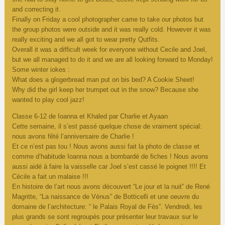
and correcting it.
Finally on Friday a cool photographer came to take our photos but
the group photos were outside and it was really cold. However it was
really exciting and we all got to wear pretty Qutfits.
Overall it was a difficult week for everyone without Cecile and Joel,
but we all managed to do it and we are all looking forward to Monday!
Some winter iokes :
What does a glogerbread man put on bis bed? A Cookie Sheet!
Why did the girl keep her trumpet out in the snow? Because she
wanted to play cool jazz!
Classe 6-12 de Ioanna et Khaled par Charlie et Ayaan
Cette semaine, il s’est passé quelque chose de vraiment spécial:
nous avons fêté l’anniversaire de Charlie !
Et ce n’est pas tou ! Nous avons aussi fait la photo de classe et
comme d’habitude Ioanna nous a bombardé de fiches ! Nous avons
aussi aidé à faire la vaisselle car Joel s’est cassé le poignet !!!! Et
Cécile a fait un malaise !!!
En histoire de l’art nous avons découvert “Le jour et la nuit” de René
Magritte, “La naissance de Vénus” de Botticelli et une oeuvre du
domaine de l’architecture: “ le Palais Royal de Fès”. Vendredi, les
plus grands se sont regroupés pour présenter leur travaux sur le