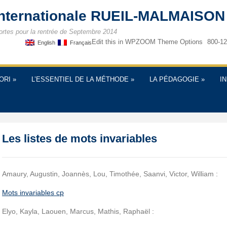
internationale RUEIL-MALMAISON
ortes pour la rentrée de Septembre 2014
Edit this in WPZOOM Theme Options
800-12
English
Français
ORI
»
L’ESSENTIEL DE LA MÉTHODE
»
LA PÉDAGOGIE
»
I
Les listes de mots invariables
Amaury, Augustin, Joannès, Lou, Timothée, Saanvi, Victor, William :
Mots invariables cp
Elyo, Kayla, Laouen, Marcus, Mathis, Raphaël :