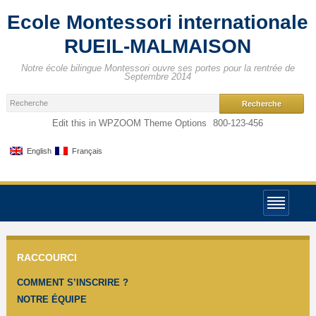
Ecole Montessori internationale
RUEIL-MALMAISON
Notre école bilingue Montessori ouvre ses portes pour la rentrée de
Septembre 2014
Edit this in WPZOOM Theme Options
800-123-456
English
Français
RACCOURCI
COMMENT S’INSCRIRE ?
NOTRE ÉQUIPE