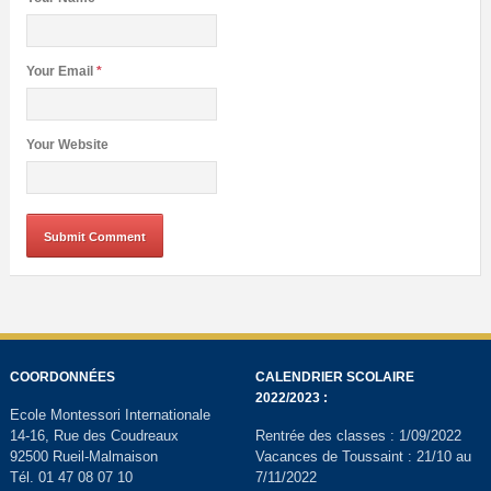
Your Email
*
Your Website
COORDONNÉES
CALENDRIER SCOLAIRE
2022/2023 :
Ecole Montessori Internationale
14-16, Rue des Coudreaux
Rentrée des classes : 1/09/2022
92500 Rueil-Malmaison
Vacances de Toussaint : 21/10 au
Tél. 01 47 08 07 10
7/11/2022