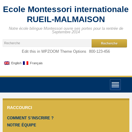
Ecole Montessori internationale
RUEIL-MALMAISON
Notre école bilingue Montessori ouvre ses portes pour la rentrée de
Septembre 2014
Edit this in WPZOOM Theme Options
800-123-456
English
Français
RACCOURCI
COMMENT S’INSCRIRE ?
NOTRE ÉQUIPE