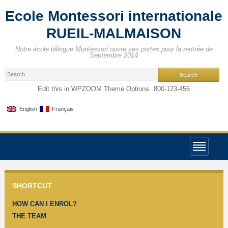
Ecole Montessori internationale
RUEIL-MALMAISON
Notre école bilingue Montessori ouvre ses portes pour la rentrée de
Septembre 2014
Edit this in WPZOOM Theme Options
800-123-456
English
Français
SHORTCUT
HOW CAN I ENROL?
THE TEAM