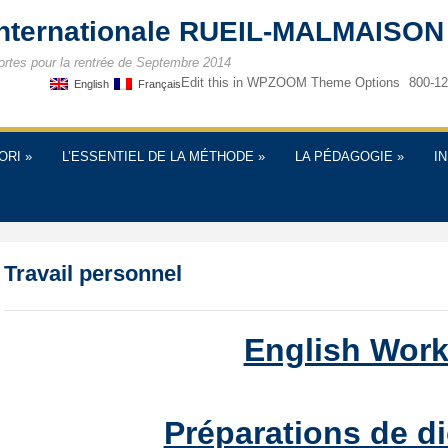
internationale RUEIL-MALMAISON
ortes pour la rentrée de Septembre 2014
Edit this in WPZOOM Theme Options
800-12
English
Français
ORI
»
L’ESSENTIEL DE LA MÉTHODE
»
LA PÉDAGOGIE
»
I
Travail personnel
English Wor
Préparations de d