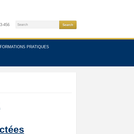
3-456
NFORMATIONS PRATIQUES
k
ictées