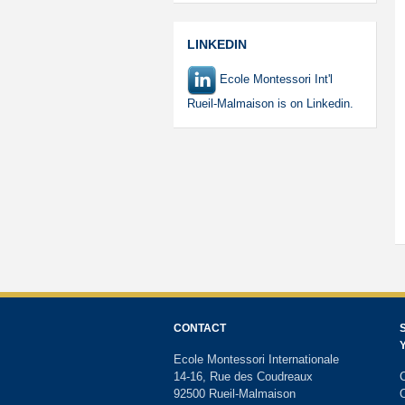
LINKEDIN
Ecole Montessori Int'l
Rueil-Malmaison is on Linkedin.
CONTACT
Ecole Montessori Internationale
14-16, Rue des Coudreaux
C
92500 Rueil-Malmaison
O