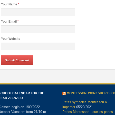
Your Name
*
Your Email
*
Your Website
SCHOOL CALENDAR FOR THE
MONTESSORI WORKSHOP BLO
YEAR 2022/2023
Petits symboles Montessori à
lasses begin on 1/09/2022.
imprimer
05/20/2021
ctober Vacation: from 21/10 to
Perles Montessori : quelles perles