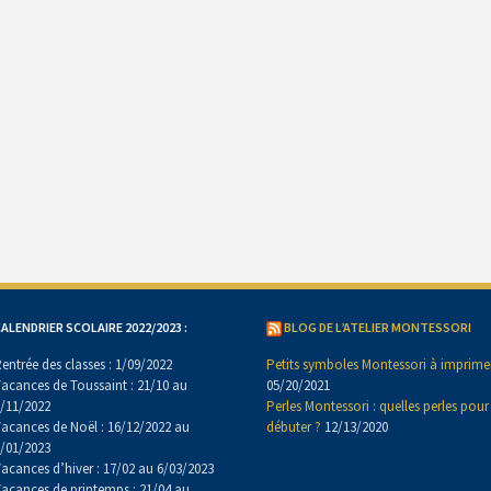
ALENDRIER SCOLAIRE 2022/2023 :
BLOG DE L’ATELIER MONTESSORI
entrée des classes : 1/09/2022
Petits symboles Montessori à imprime
acances de Toussaint : 21/10 au
05/20/2021
/11/2022
Perles Montessori : quelles perles pour
acances de Noël : 16/12/2022 au
débuter ?
12/13/2020
/01/2023
acances d’hiver : 17/02 au 6/03/2023
acances de printemps : 21/04 au