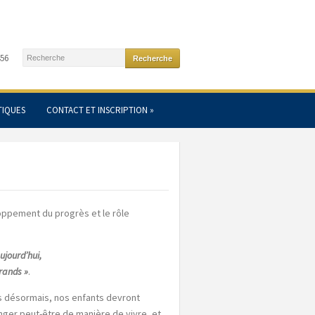
456
TIQUES
CONTACT ET INSCRIPTION
»
eloppement du progrès et le rôle
ujourd’hui,
grands »
.
ns désormais, nos enfants devront
nger peut-être de manière de vivre, et,