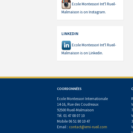
Ecole Montessori Int'l Rueil-
Malmaison is on Instagram.
LINKEDIN
Ecole Montessori Int'l Rueil-
Malmaison is on Linkedin.
COORDONNÉES
C
Ecole Montessori Internationale
R
14-16, Rue des Coudreaux
V
92500 Rueil-Malmaison
7
Tél. 01 47 08 07 10
V
Mobile 06 51 80 10 47
3
Email :
contact@emi-rueil.com
V
V