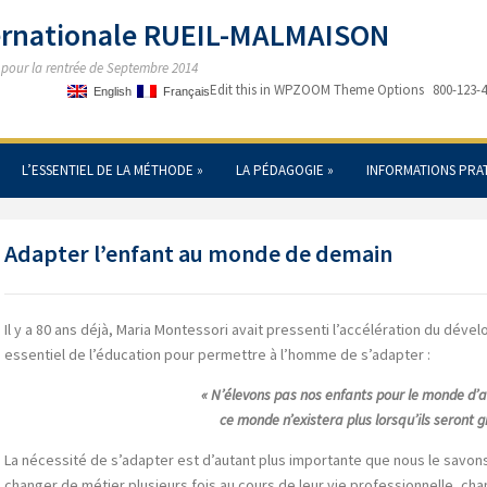
ternationale RUEIL-MALMAISON
s pour la rentrée de Septembre 2014
Edit this in WPZOOM Theme Options
800-123-
English
Français
L’ESSENTIEL DE LA MÉTHODE
»
LA PÉDAGOGIE
»
INFORMATIONS PRA
Adapter l’enfant au monde de demain
Il y a 80 ans déjà, Maria Montessori avait pressenti l’accélération du dév
essentiel de l’éducation pour permettre à l’homme de s’adapter :
« N’élevons pas nos enfants pour le monde d’a
ce monde n’existera plus lorsqu’ils seront 
La nécessité de s’adapter est d’autant plus importante que nous le savo
changer de métier plusieurs fois au cours de leur vie professionnelle, cha