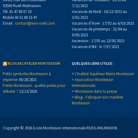
92500 Rueil-Malmaison
7/11/2022
Tél. 01 47 08 07 10
Vacances de Noël : 16/12/2022 au
Mobile 06 51 80 10 47
3/01/2023
Email :
contact@emi-rueil.com
Vacances d’hiver : 17/02 au 6/03/2023
Vacances de printemps : 21/04 au
9/05/2023
Ascension : 17/05 au 22/05/2023
Vacances d’été : le 7/07/2023
BLOG DE L’ATELIER MONTESSORI
QUELQUES LIENS UTILES :
Petits symboles Montessori à
>
L'Institut Supérieur Maria Montessori
imprimer
05/20/2021
>
Association Montessori
Perles Montessori : quelles perles pour
Internationale
débuter ?
12/13/2020
>
Montessori dans la presse
>
Blog - Fabriquer son matériel
Montessori
Copyright © 2026 Ecole Montessori internationale RUEIL-MALMAISON.