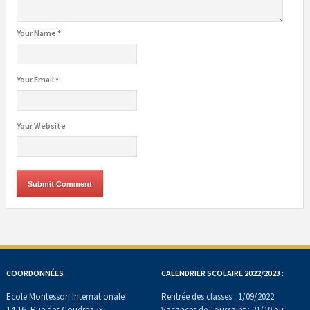
Your Name
*
Your Email
*
Your Website
COORDONNÉES
CALENDRIER SCOLAIRE 2022/2023 :
Ecole Montessori Internationale
Rentrée des classes : 1/09/2022
14-16, Rue des Coudreaux
Vacances de Toussaint : 21/10 au