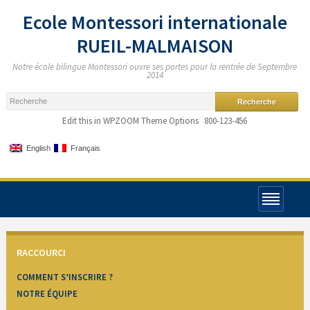
Ecole Montessori internationale
RUEIL-MALMAISON
Notre école bilingue Montessori ouvre ses portes pour la rentrée de Septembre
2014
Edit this in WPZOOM Theme Options
800-123-456
English
Français
RACCOURCI
COMMENT S’INSCRIRE ?
NOTRE ÉQUIPE