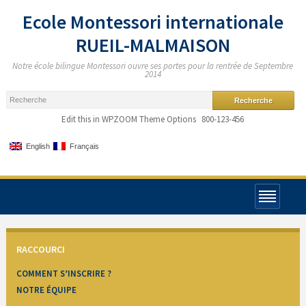
Ecole Montessori internationale
RUEIL-MALMAISON
Notre école bilingue Montessori ouvre ses portes pour la rentrée de Septembre
2014
Edit this in WPZOOM Theme Options
800-123-456
English
Français
RACCOURCI
COMMENT S’INSCRIRE ?
NOTRE ÉQUIPE