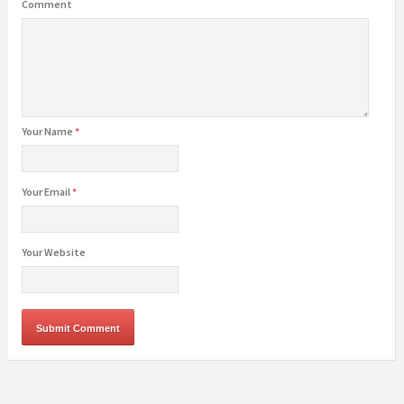
Comment
Your Name
*
Your Email
*
Your Website