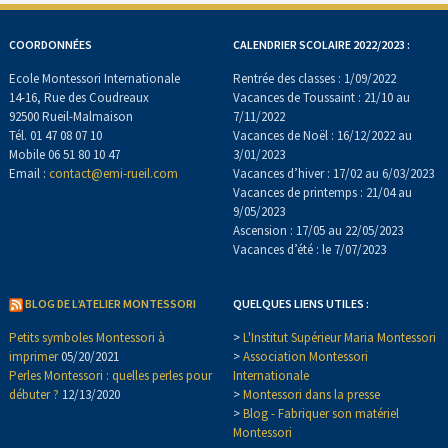
COORDONNÉES
CALENDRIER SCOLAIRE 2022/2023 :
Ecole Montessori Internationale
Rentrée des classes : 1/09/2022
14-16, Rue des Coudreaux
Vacances de Toussaint : 21/10 au
92500 Rueil-Malmaison
7/11/2022
Tél. 01 47 08 07 10
Vacances de Noël : 16/12/2022 au
Mobile 06 51 80 10 47
3/01/2023
Email :
contact@emi-rueil.com
Vacances d’hiver : 17/02 au 6/03/2023
Vacances de printemps : 21/04 au
9/05/2023
Ascension : 17/05 au 22/05/2023
Vacances d’été : le 7/07/2023
BLOG DE L’ATELIER MONTESSORI
QUELQUES LIENS UTILES :
Petits symboles Montessori à
>
L'Institut Supérieur Maria Montessori
imprimer
05/20/2021
>
Association Montessori
Perles Montessori : quelles perles pour
Internationale
débuter ?
12/13/2020
>
Montessori dans la presse
>
Blog - Fabriquer son matériel
Montessori